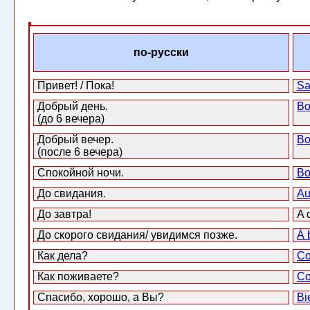
по-русски
Привет! / Пока!
Sa
Добрый день.
Bo
(до 6 вечера)
Добрый вечер.
Bo
(после 6 вечера)
Спокойной ночи.
Bo
До свидания.
Au
До завтра!
A 
До скорого свидания/ увидимся позже.
À 
Как дела?
Co
Как поживаете?
Co
Спасибо, хорошо, а Вы?
Bi