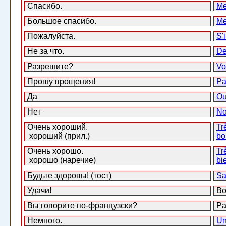
Спасибо.
Me
Большое спасибо.
Me
Пожалуйста.
S'i
Не за что.
De
Разрешите?
Vo
Прошу прощения!
Pa
Да
Ou
Нет
N
Очень хороший.
Tr
хороший (прил.)
bo
Очень хорошо.
Tr
хорошо (наречие)
bi
Будьте здоровы! (тост)
Sa
Удачи!
Bo
Вы говорите по-французски?
Pa
Немного.
Un