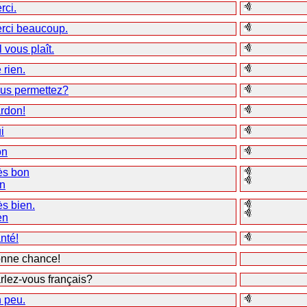
rci.
rci beaucoup.
l vous plaît.
 rien.
us permettez?
rdon!
i
on
ès bon
n
ès bien.
en
nté!
nne chance!
rlez-vous français?
 peu.