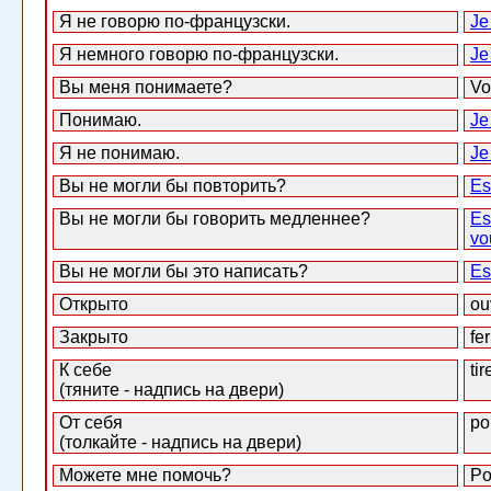
Я не говорю по-французски.
Je
Я немного говорю по-французски.
Je
Вы меня понимаете?
Vo
Понимаю.
Je
Я не понимаю.
Je
Вы не могли бы повторить?
Es
Вы не могли бы говорить медленнее?
Es
vo
Вы не могли бы это написать?
Es
Открыто
ou
Закрыто
fe
К себе
tir
(тяните - надпись на двери)
От себя
po
(толкайте - надпись на двери)
Можете мне помочь?
Po