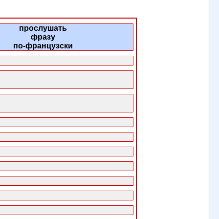
прослушать
фразу
по-французски