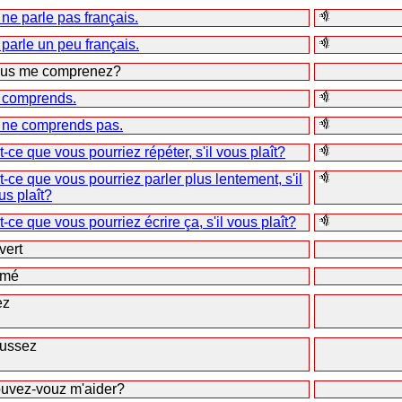
 ne parle pas français.
 parle un peu français.
us me comprenez?
 comprends.
 ne comprends pas.
t-ce que vous pourriez répéter, s'il vous plaît?
t-ce que vous pourriez parler plus lentement, s'il
us plaît?
t-ce que vous pourriez écrire ça, s'il vous plaît?
vert
rmé
ez
ussez
uvez-vouz m'aider?